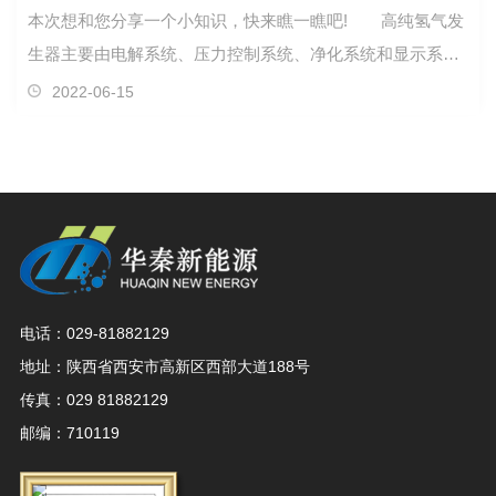
本次想和您分享一个小知识，快来瞧一瞧吧! 高纯氢气发
生器主要由电解系统、压力控制系统、净化系统和显示系统
组成。 高纯氢气发生器的使用方法： 1、将高纯氢气
2022-06-15
发生器背面出气口的密封螺母取下。(请将其保存好，以便今
后自检仪器用。) 2、用一根外径Φ3气路管将自检合格的
氢气发生器出气口与色谱仪氢气进气口连接，拧紧螺
电话：029-81882129
地址：陕西省西安市高新区西部大道188号
传真：029 81882129
邮编：710119