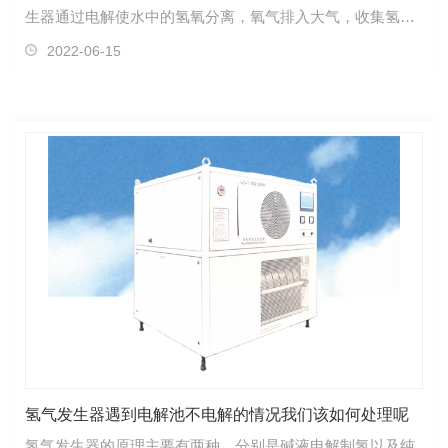
生器通过电解使水中的氢氧分离，氧气排入大气，收集氢气
做产出气，仅消耗水和电就可产生氢气，在低压下按需产
2022-06-15
气，**小化系统的氢气存储量。因其技术成熟、安全易用、
产气成本低、纯度高等特点成为钢瓶的理想替代品，被越来
越多的实验室所选择，使得防护费用昂贵且危险的高压钢瓶
氢气发生器遇到电解池不电解的情况我们该如何处理呢
氢气发生器的原理主要有两种，分别是碱液电解制氢以及纯