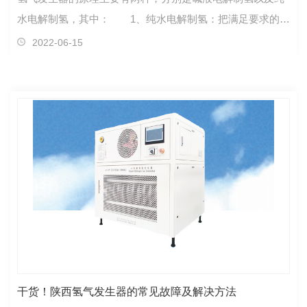
水电解制氢，其中： 1、纯水电解制氢：把满足要求的电
解水(电阻率大于1MΩ/cm，电子或分析行业用的去离子水或
2022-06-15
二次蒸馏水皆可)送入电解槽阳极室，通电后水便立刻在阳极
分解：2H2O=4H++2O-2，分解成的负氧离子(O-2)，随即在
阳极放出电子，形成氧气(O2)
干货！陕西氢气发生器的常见故障及解决方法