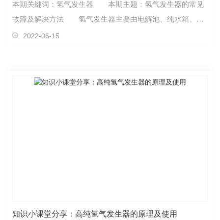
本期关键词：氢气发生器 本期主题：氢气发生器的常见
故障及解决方法 氢气发生器主要由电解池、纯水箱、收
集器、传感器等部件组成，通过电解KOH的水溶液制备氢
2022-06-15
气。机器内设有多种智能控制装置，使用安全方便，可以满
足国内外各种型号的色谱使用。本仪器使用时应注意流量指
示是否与色谱仪用气量一致，如流量指示超出色谱仪实际用
量较
知识小课堂分享：高纯氢气发生器的原理及使用