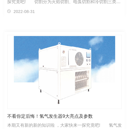
探究竟吧! 切割分为火焰切割、电弧切割和冷切割三类。
热切割是指采用热能、电能或化学能将金属加热到其熔化温
2022-08-31
度以上，并使金属保持在熔化或半熔化状态，再利用流体动
力将金属去除、吹开或燃烧，达到切割或去除金属的工艺方
法。陕西氢氧切割机工艺 1、 火焰切割 按加热气源
不看你定后悔！氢气发生器9大亮点及参数
本期又有新的新的知识啦 ，大家快来一探究竟吧! 氢气发